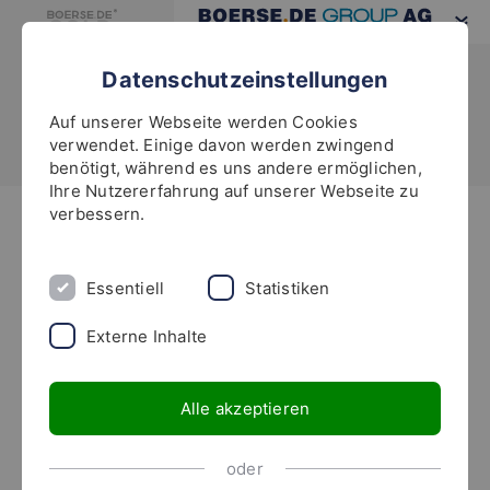
Datenschutzeinstellungen
Auf unserer Webseite werden Cookies
verwendet. Einige davon werden zwingend
benötigt, während es uns andere ermöglichen,
Ihre Nutzererfahrung auf unserer Webseite zu
verbessern.
Highlights
Ihr Ratgeber für die
Essentiell
Statistiken
besten Aktien der Welt!
Externe Inhalte
Uns liegt es am Herzen, Sie bei Ihrem lang­fristigen
Alle akzeptieren
Vermögens­aufbau an der Börse zu unterstützen.
Der Kern unserer Rosen­heimer Investment­
oder