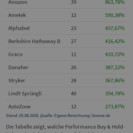
Amazon
39
863,78%
Ametek
12
590,38%
Alphabet
23
437,67%
Berkshire Hathaway B
27
416,42%
Graco
11
410,72%
Danaher
26
387,12%
Stryker
28
367,86%
Lindt Sprüngli
40
354,78%
AutoZone
12
273,87%
Stand: 05.08.2026, Quelle: Eigene Berechnung | boerse.de
Die Tabelle zeigt, welche Performance Buy & Hold-