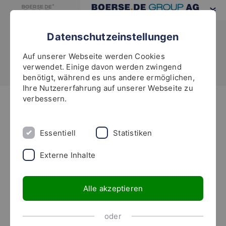
Datenschutzeinstellungen
Auf unserer Webseite werden Cookies
verwendet. Einige davon werden zwingend
benötigt, während es uns andere ermöglichen,
Ihre Nutzererfahrung auf unserer Webseite zu
verbessern.
Ihr Ratgeber für die
besten Aktien der Welt!
Essentiell
Statistiken
Externe Inhalte
Der
boerse.de-Aktienbrief
identifiziert bereits seit
Alle akzeptieren
2002 100 sogenannte
Champions, das sind die
oder
laut boerse.de-