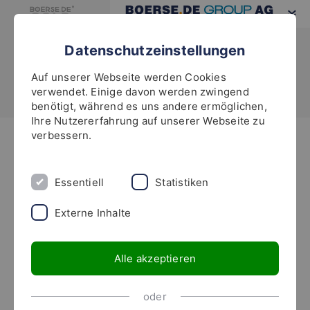
Datenschutzeinstellungen
Auf unserer Webseite werden Cookies
verwendet. Einige davon werden zwingend
benötigt, während es uns andere ermöglichen,
Ihre Nutzererfahrung auf unserer Webseite zu
verbessern.
Hier finden Sie bessere
Alternativen
Essentiell
Statistiken
zur CeoTronics-Aktie
Externe Inhalte
Alle akzeptieren
Der
boerse.de-Aktienbrief
identifiziert bereits seit
oder
2002 100 sogenannte