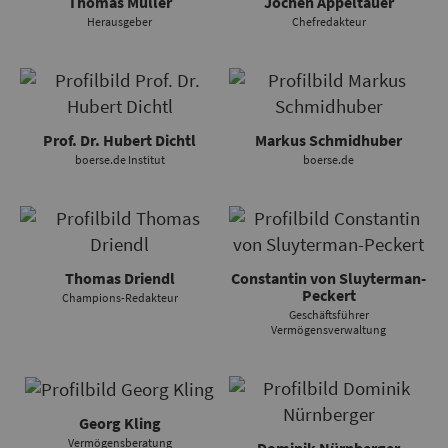
Thomas Müller
Jochen Appeltauer
Herausgeber
Chefredakteur
Prof. Dr. Hubert Dichtl
Markus Schmidhuber
boerse.de Institut
boerse.de
Thomas Driendl
Constantin von Sluyterman-
Peckert
Champions-Redakteur
Geschäftsführer
Vermögensverwaltung
Georg Kling
Vermögensberatung