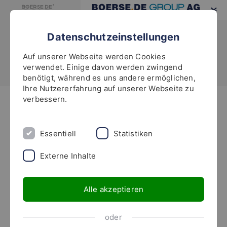
Datenschutzeinstellungen
Auf unserer Webseite werden Cookies
verwendet. Einige davon werden zwingend
benötigt, während es uns andere ermöglichen,
Ihre Nutzererfahrung auf unserer Webseite zu
verbessern.
Ihr Ratgeber für die
besten Aktien der Welt!
Essentiell
Statistiken
Externe Inhalte
Der
boerse.de-Aktienbrief
identifiziert bereits seit
Alle akzeptieren
2002 100 sogenannte
Champions, das sind die
oder
laut boerse.de-